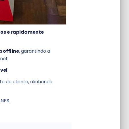
tos e rapidamente
 offline
, garantindo a
rnet
vel
e do cliente, alinhando
 NPS.