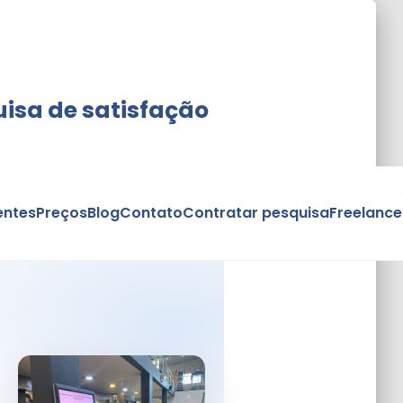
isa de satisfação
entes
Preços
Blog
Contato
Contratar pesquisa
Freelance