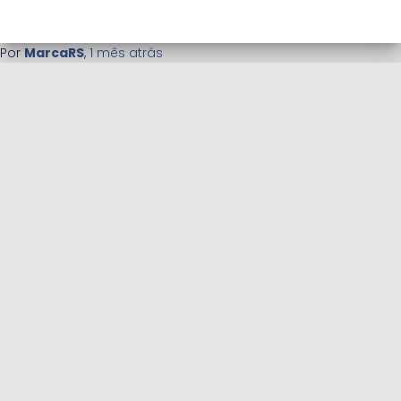
Por
MarcaRS
,
1 mês
atrás
APLICATIVO PESQUISA ELEITORAL
BLOG
CADASTRO DE ENTREVISTADORES PARA PESQUISAS FREELANCE
CADASTRO DE ESTATÍSTICOS PARA INSTITUTOS DE PESQUISA
CONCURSO ELEIÇÃO 2022 (REDIRECIONAMENTO)
CONCURSO ELEIÇÕES 2022 — RANKING DE PESQUISAS
PESQUISA DE SATISFAÇÃO EMPRESARIAL