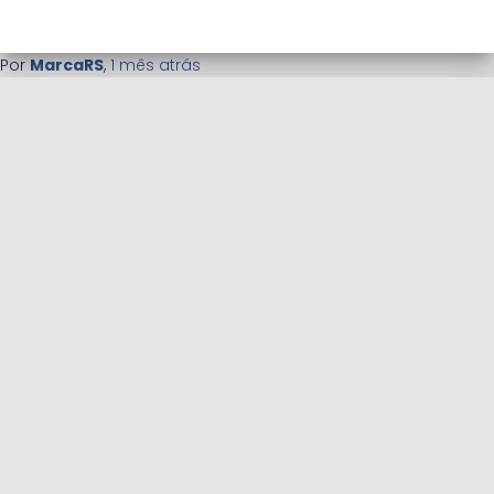
Por
MarcaRS
,
1 mês
atrás
APLICATIVO PESQUISA ELEITORAL
BLOG
CADASTRO DE ENTREVISTADORES PARA PESQUISAS FREELANCE
CADASTRO DE ESTATÍSTICOS PARA INSTITUTOS DE PESQUISA
CONCURSO ELEIÇÃO 2022 (REDIRECIONAMENTO)
CONCURSO ELEIÇÕES 2022 — RANKING DE PESQUISAS
PESQUISA DE SATISFAÇÃO EMPRESARIAL