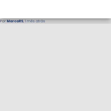
Por
MarcaRS
,
1 mês
atrás
APLICATIVO PESQUISA ELEITORAL
BLOG
CADASTRO DE ENTREVISTADORES PARA PESQUISAS FREELANCE
CADASTRO DE ESTATÍSTICOS PARA INSTITUTOS DE PESQUISA
CONCURSO ELEIÇÃO 2022 (REDIRECIONAMENTO)
CONCURSO ELEIÇÕES 2022 — RANKING DE PESQUISAS