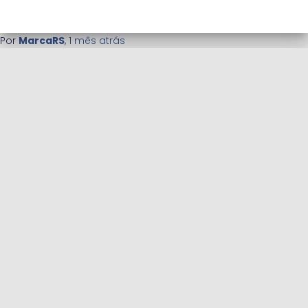
Por
MarcaRS
,
1 mês
atrás
APLICATIVO PESQUISA ELEITORAL
BLOG
CADASTRO DE ENTREVISTADORES PARA PESQUISAS FREELANCE
CADASTRO DE ESTATÍSTICOS PARA INSTITUTOS DE PESQUISA
CONCURSO ELEIÇÃO 2022 (REDIRECIONAMENTO)
CONCURSO ELEIÇÕES 2022 — RANKING DE PESQUISAS
PESQUISA DE SATISFAÇÃO EMPRESARIAL