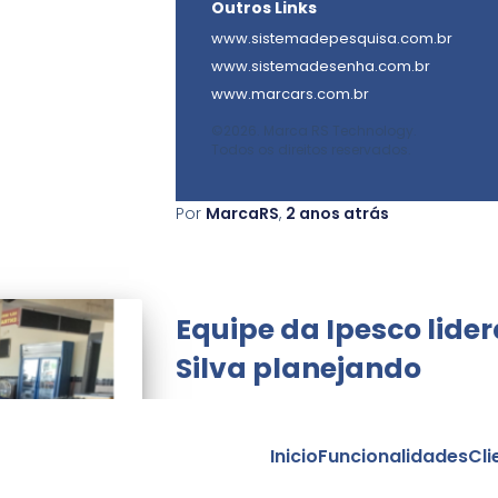
Outros Links
www.sistemadepesquisa.com.br
www.sistemadesenha.com.br
www.marcars.com.br
©2026. Marca RS Technology.
Todos os direitos reservados.
Por
MarcaRS
,
2 anos
atrás
Equipe da Ipesco lider
Silva planejando
Inicio
Funcionalidades
Cli