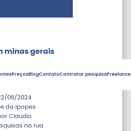
m minas gerais
entes
Preços
Blog
Contato
Contratar pesquisa
Freelance
22/06/2024
e da Ipopes
por Claudio
esquisas na rua