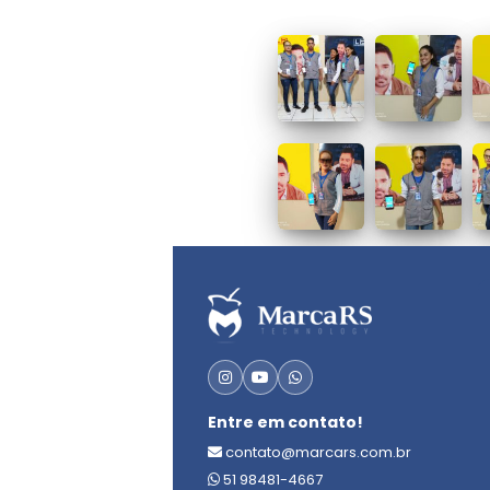
Entre em contato!
contato@marcars.com.br
51 98481-4667