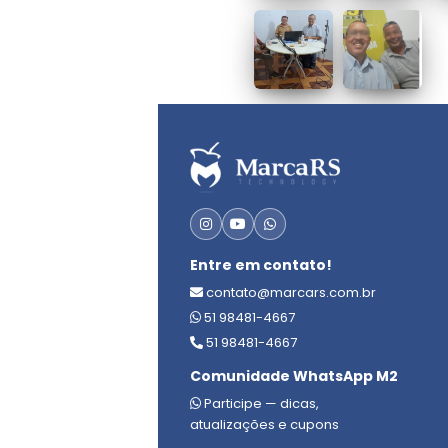
Entre em contato!
contato@marcars.com.br
51 98481-4667
51 98481-4667
Comunidade WhatsApp M2
Participe — dicas,
atualizações e cupons