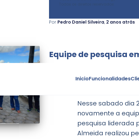
Todos os direitos reservados.
Por
Pedro Daniel Silveira
,
2 anos
atrás
Equipe de pesquisa e
Inicio
Funcionalidades
Cli
Nesse sabado dia 
novamente a equip
pesquisa liderada 
Almeida realizou p