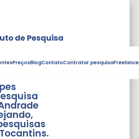
tuto de Pesquisa
entes
Preços
Blog
Contato
Contratar pesquisa
Freelance
opes
Pesquisa
 Andrade
ejando,
pesquisas
 Tocantins.