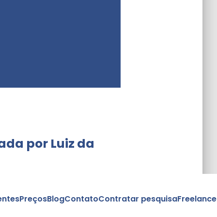
ada por Luiz da
entes
Preços
Blog
Contato
Contratar pesquisa
Freelance