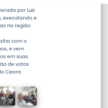
derada por Luiz
o, executando e
as na região
alha com o
nos, e vem
tos em suas
ção de votos
do Ceara.